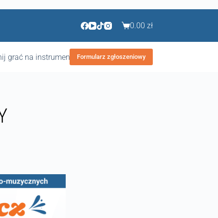
0.00
zł
ij grać na instrumencie
Formularz zgłoszeniowy
Y